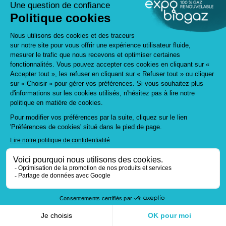
Besoin d'aide ?
JE M'ABONNE A LA
NEWSLETTER !
LE
SALON
A propos
Retour sur
2026
Nos
engagements
ESG
Guide
accessibilité