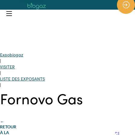
*/
Expobiogaz
|
VISITER
|
LISTE DES EXPOSANTS
|
Fornovo Gas
←
RETOUR
À LA